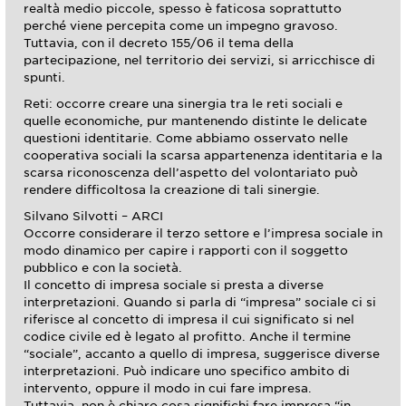
realtà medio piccole, spesso è faticosa soprattutto
perché viene percepita come un impegno gravoso.
Tuttavia, con il decreto 155/06 il tema della
partecipazione, nel territorio dei servizi, si arricchisce di
spunti.
Reti: occorre creare una sinergia tra le reti sociali e
quelle economiche, pur mantenendo distinte le delicate
questioni identitarie. Come abbiamo osservato nelle
cooperativa sociali la scarsa appartenenza identitaria e la
scarsa riconoscenza dell’aspetto del volontariato può
rendere difficoltosa la creazione di tali sinergie.
Silvano Silvotti – ARCI
Occorre considerare il terzo settore e l’impresa sociale in
modo dinamico per capire i rapporti con il soggetto
pubblico e con la società.
Il concetto di impresa sociale si presta a diverse
interpretazioni. Quando si parla di “impresa” sociale ci si
riferisce al concetto di impresa il cui significato si nel
codice civile ed è legato al profitto. Anche il termine
“sociale”, accanto a quello di impresa, suggerisce diverse
interpretazioni. Può indicare uno specifico ambito di
intervento, oppure il modo in cui fare impresa.
Tuttavia, non è chiaro cosa significhi fare impresa “in