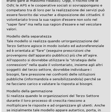
erano gare al massimo ribasso). Oggi, il rischio che le
OdV, le APS e le cooperative sociali si sovrappongano e
competano tra di loro per la realizzazione dei servizi può
essere favorito dai voucher a disposizione dei cittadini. Il
volontariato trova la sua ragion d’essere non solo nel
“saper fare” ma nella sua ragion d’essere e nel veicolare
valori.
Modello della separatezza
Tale modello si realizza quando un’organizzazione del
Terzo Settore agisce in modo isolato ed autoreferenziale
ed è orientata al “fare” (eseguire prescrizioni che
provengono dall’apparato pubblico) più che all’agire.
All’opposto si dovrebbe utilizzare la “strategia delle
connessioni” nella quale il volontariato, insieme agli altri
soggetti del terzo settore, dovrebbe individuare i
bisogni, fare pressione nei confronti delle istituzioni
pubbliche (informandola e sensibilizzandola) perché se
ne facciano carico e valutare la risposta ai bisogni.
Modello della gemmazione
Si realizza quando le organizzazioni del Terzo Settore
durante il loro processo di crescita riescono a
moltiplicare le risposte e ad organizzare gli utenti. Anche
se inizialmente tale modello appare autartico, porta, in