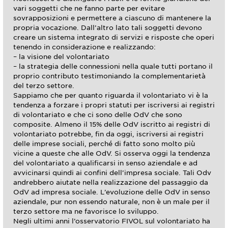
vari soggetti che ne fanno parte per evitare
sovrapposizioni e permettere a ciascuno di mantenere la
propria vocazione. Dall’altro lato tali soggetti devono
creare un sistema integrato di servizi e risposte che operi
tenendo in considerazione e realizzando:
– la visione del volontariato
– la strategia delle connessioni nella quale tutti portano il
proprio contributo testimoniando la complementarietà
del terzo settore.
Sappiamo che per quanto riguarda il volontariato vi è la
tendenza a forzare i propri statuti per iscriversi ai registri
di volontariato e che ci sono delle OdV che sono
composite. Almeno il 15% delle OdV iscritto ai registri di
volontariato potrebbe, fin da oggi, iscriversi ai registri
delle imprese sociali, perché di fatto sono molto più
vicine a queste che alle OdV. Si osserva oggi la tendenza
del volontariato a qualificarsi in senso aziendale e ad
avvicinarsi quindi ai confini dell’impresa sociale. Tali Odv
andrebbero aiutate nella realizzazione del passaggio da
OdV ad impresa sociale. L’evoluzione delle OdV in senso
aziendale, pur non essendo naturale, non è un male per il
terzo settore ma ne favorisce lo sviluppo.
Negli ultimi anni l’osservatorio FIVOL sul volontariato ha