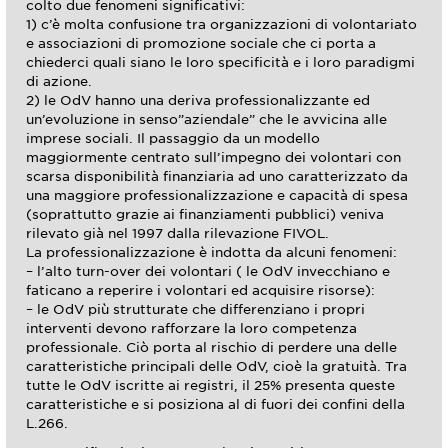
colto due fenomeni significativi:
1) c’è molta confusione tra organizzazioni di volontariato
e associazioni di promozione sociale che ci porta a
chiederci quali siano le loro specificità e i loro paradigmi
di azione.
2) le OdV hanno una deriva professionalizzante ed
un’evoluzione in senso”aziendale” che le avvicina alle
imprese sociali. Il passaggio da un modello
maggiormente centrato sull’impegno dei volontari con
scarsa disponibilità finanziaria ad uno caratterizzato da
una maggiore professionalizzazione e capacità di spesa
(soprattutto grazie ai finanziamenti pubblici) veniva
rilevato già nel 1997 dalla rilevazione FIVOL.
La professionalizzazione è indotta da alcuni fenomeni:
– l’alto turn-over dei volontari ( le OdV invecchiano e
faticano a reperire i volontari ed acquisire risorse):
– le OdV più strutturate che differenziano i propri
interventi devono rafforzare la loro competenza
professionale. Ciò porta al rischio di perdere una delle
caratteristiche principali delle OdV, cioè la gratuità. Tra
tutte le OdV iscritte ai registri, il 25% presenta queste
caratteristiche e si posiziona al di fuori dei confini della
L.266.