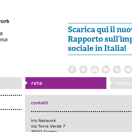
rete
risors
contatti
Iris Network
via Torre Verde 7
38122 Trento