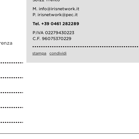
M. info@irisnetwork.it
P. irisnetwork@pec.it
Tel. +39 0461 282289
P.IVA 02279430223
C.F. 96075370229
renza
stampa
condividi