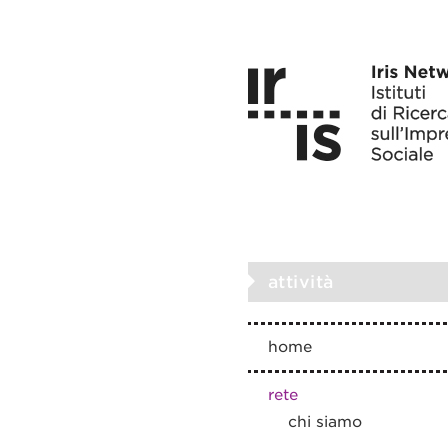
attività
home
rete
chi siamo