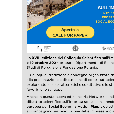
La
XVIII edizione
del
Colloquio Scientifico sull’I
e 19 ottobre 2024
presso il Dipartimento di Econo
Studi di Perugia e la Fondazione Perugia.
Il Colloquio, tradizionale convegno organizzato d
alla presentazione e discussione di contributi scien
esplorandone le caratteristiche costitutive e le s
favorirne lo sviluppo.
Anche in questa nuova edizione Iris Network cont
dibattito scientifico sull’impresa sociale, inseren
europea del
Social Economy Action Plan
. L’obiet
accompagnino sia l’evoluzione delle imprese social