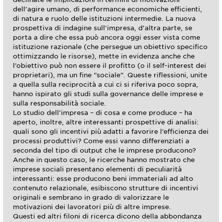
dell’agire umano, di performance economiche efficienti,
di natura e ruolo delle istituzioni intermedie. La nuova
prospettiva di indagine sull’impresa, d’altra parte, se
porta a dire che essa può ancora oggi esser vista come
istituzione razionale (che persegue un obiettivo specifico
ottimizzando le risorse), mette in evidenza anche che
l’obiettivo può non essere il profitto (o il self-interest dei
proprietari), ma un fine “sociale”. Queste riflessioni, unite
a quella sulla reciprocità a cui ci si riferiva poco sopra,
hanno ispirato gli studi sulla governance delle imprese e
sulla responsabilità sociale.
Lo studio dell’impresa – di cosa e come produce – ha
aperto, inoltre, altre interessanti prospettive di analisi:
quali sono gli incentivi più adatti a favorire l’efficienza dei
processi produttivi? Come essi vanno differenziati a
seconda del tipo di output che le imprese producono?
Anche in questo caso, le ricerche hanno mostrato che
imprese sociali presentano elementi di peculiarità
interessanti: esse producono beni immateriali ad alto
contenuto relazionale, esibiscono strutture di incentivi
originali e sembrano in grado di valorizzare le
motivazioni dei lavoratori più di altre imprese.
Questi ed altri filoni di ricerca dicono della abbondanza