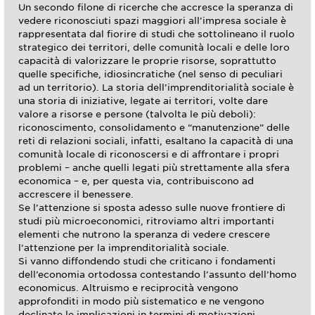
Un secondo filone di ricerche che accresce la speranza di
vedere riconosciuti spazi maggiori all’impresa sociale è
rappresentata dal fiorire di studi che sottolineano il ruolo
strategico dei territori, delle comunità locali e delle loro
capacità di valorizzare le proprie risorse, soprattutto
quelle specifiche, idiosincratiche (nel senso di peculiari
ad un territorio). La storia dell’imprenditorialità sociale è
una storia di iniziative, legate ai territori, volte dare
valore a risorse e persone (talvolta le più deboli):
riconoscimento, consolidamento e “manutenzione” delle
reti di relazioni sociali, infatti, esaltano la capacità di una
comunità locale di riconoscersi e di affrontare i propri
problemi – anche quelli legati più strettamente alla sfera
economica – e, per questa via, contribuiscono ad
accrescere il benessere.
Se l’attenzione si sposta adesso sulle nuove frontiere di
studi più microeconomici, ritroviamo altri importanti
elementi che nutrono la speranza di vedere crescere
l’attenzione per la imprenditorialità sociale.
Si vanno diffondendo studi che criticano i fondamenti
dell’economia ortodossa contestando l’assunto dell’homo
economicus. Altruismo e reciprocità vengono
approfonditi in modo più sistematico e ne vengono
declinate le implicazioni in termini di motivazioni