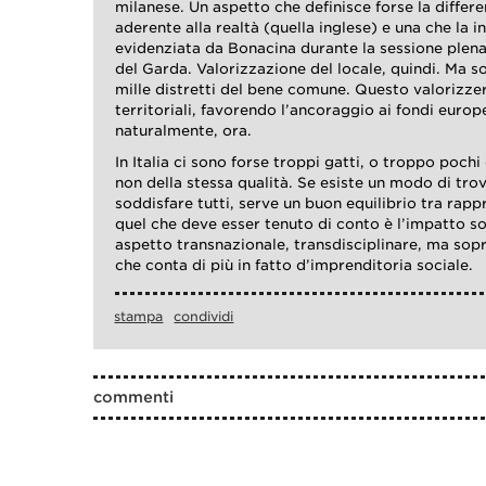
milanese. Un aspetto che definisce forse la differ
aderente alla realtà (quella inglese) e una che la i
evidenziata da Bonacina durante la sessione plen
del Garda. Valorizzazione del locale, quindi. Ma so
mille distretti del bene comune. Questo valorizze
territoriali, favorendo l’ancoraggio ai fondi europe
naturalmente, ora.
In Italia ci sono forse troppi gatti, o troppo pochi
non della stessa qualità. Se esiste un modo di tro
soddisfare tutti, serve un buon equilibrio tra rap
quel che deve esser tenuto di conto è l’impatto so
aspetto transnazionale, transdisciplinare, ma sopr
che conta di più in fatto d’imprenditoria sociale.
stampa
condividi
commenti