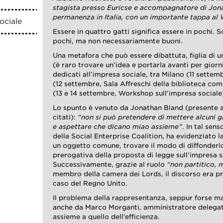
stagista presso Euricse e accompagnatore di Jona
permanenza in Italia, con un importante tappa al
ociale
Essere in quattro gatti significa essere in pochi. 
pochi, ma non necessariamente buoni.
Una metafora che può essere dibattuta, figlia di u
(è raro trovare un’idea e portarla avanti per giorni
dedicati all’impresa sociale, tra Milano (11 settem
(12 settembre, Sala Affreschi della biblioteca co
(13 e 14 settembre, Workshop sull’impresa sociale
Lo spunto è venuto da Jonathan Bland (presente a 
citati):
“non si può pretendere di mettere alcuni ga
e aspettare che dicano miao assieme”
. In tal sens
della Social Enterprise Coalition, ha evidenziato l
un oggetto comune, trovare il modo di diffonder
prerogativa della proposta di legge sull’impresa 
Successivamente, grazie al ruolo
“non partitico, 
membro della camera dei Lords, il discorso era 
caso del Regno Unito.
Il problema della rappresentanza, seppur forse m
anche da Marco Morganti, amministratore delega
assieme a quello dell’efficienza.