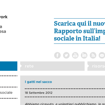
rete
risors
I gatti nel sacco
sociale
18 Settembre 2012
Abbiamo ricevuto, e volentieri pubblichiamo, le n