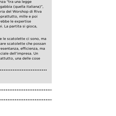
enza “tra una legge
ngabbia (quella italiana)”,
aria del Worshop di Riva
prattutto, mille e poi
rebbe le expertise
i. La partita si gioca,
 e le scatolette ci sono, ma
vare scatolette che possan
presentanza, efficienza, ma
ciale dell’impresa. Un
attutto, una delle cose