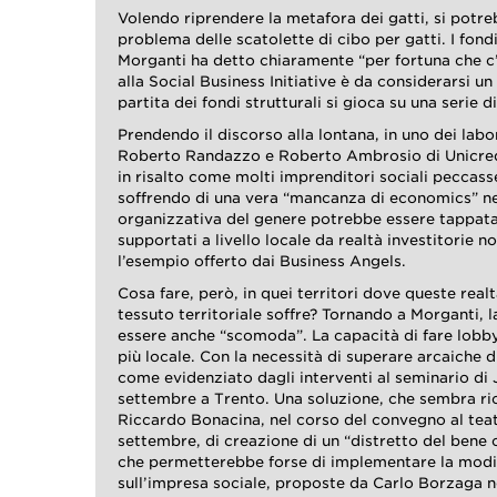
Volendo riprendere la metafora dei gatti, si potre
problema delle scatolette di cibo per gatti. I fond
Morganti ha detto chiaramente “per fortuna che c’è
alla Social Business Initiative è da considerarsi un
partita dei fondi strutturali si gioca su una serie di
Prendendo il discorso alla lontana, in uno dei labor
Roberto Randazzo e Roberto Ambrosio di Unicre
in risalto come molti imprenditori sociali peccass
soffrendo di una vera “mancanza di economics” nel
organizzativa del genere potrebbe essere tappata 
supportati a livello locale da realtà investitorie 
l’esempio offerto dai Business Angels.
Cosa fare, però, in quei territori dove queste rea
tessuto territoriale soffre? Tornando a Morganti,
essere anche “scomoda”. La capacità di fare lobb
più locale. Con la necessità di superare arcaiche d
come evidenziato dagli interventi al seminario di 
settembre a Trento. Una soluzione, che sembra ri
Riccardo Bonacina, nel corso del convegno al teatro
settembre, di creazione di un “distretto del ben
che permetterebbe forse di implementare la modifi
sull’impresa sociale, proposte da Carlo Borzaga n