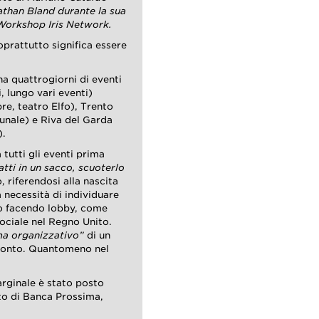
than Bland durante la sua
 Workshop Iris Network.
Soprattutto significa essere
na quattrogiorni di eventi
, lungo vari eventi)
bre, teatro Elfo), Trento
munale) e Riva del Garda
).
tutti gli eventi prima
tti in un sacco, scuoterlo
o, riferendosi alla nascita
a necessità di individuare
lo facendo lobby, come
sociale nel Regno Unito.
ma organizzativo”
di un
pronto. Quantomeno nel
arginale è stato posto
to di Banca Prossima,