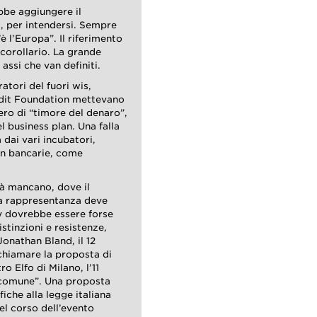
bbe aggiungere il
i, per intendersi. Sempre
 l’Europa”. Il riferimento
 corollario. La grande
 assi che van definiti.
atori del fuori wis,
dit Foundation mettevano
ero di “timore del denaro”,
 business plan. Una falla
dai vari incubatori,
non bancarie, come
ltà mancano, dove il
 la rappresentanza deve
y dovrebbe essere forse
istinzioni e resistenze,
Jonathan Bland, il 12
chiamare la proposta di
 Elfo di Milano, l’11
e comune”. Una proposta
che alla legge italiana
el corso dell’evento