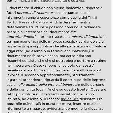
per la finanza il
Big Society Capital
e così via.
Il documento si chiude con alcune indicazioni rispetto a
futuri
percorsi di ricerca
. Anche in questo caso i
riferimenti vanno a esperienze come quella del
Third
Sector Research Centre
. Al di là dei riferimenti a
determinate strutture si possono comunque richiedere
proprio all’estensore del documento
due
approfondimenti
. Il primo riguarda le
misure di impatto
in
termini economici delle imprese sociali, guardando sia ai
risparmi di spesa pubblica che alla generazione di “valore
aggiunto” (ad esempio in termini occupazionali). Il
documento ne fa breve cenno, ma certo esistono
riscontri consistenti e che si potrebbero portare a regime
nell’intera area Ocse (si pensi al calcolo dei costi /
benefici delle attività di inclusione sociale attraverso il
lavoro). Il secondo approfondimento, strettamente
legato al precedente, riguarda il contributo delle imprese
sociali
alla qualità della vita e al benessere
delle persone
e delle comunità locali. Anche su questo fronte l’Ocse si è
fatto promotore di importanti iniziative che hanno
ispirato, ad esempio, il recente
indice Bes
dell’Istat. Era
possibile quindi, già in questa stesura, inserire qualche
riferimento a riguardo, evidenziando meglio la rilevanza