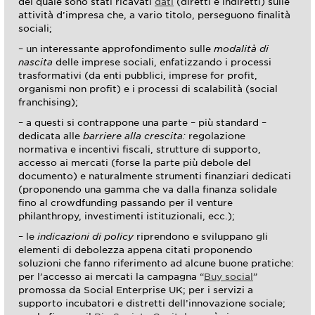
del quale sono stati ricavati
dati
(diretti e indiretti) sulle
attività d’impresa che, a vario titolo, perseguono finalità
sociali;
– un interessante approfondimento sulle
modalità di
nascita
delle imprese sociali, enfatizzando i processi
trasformativi (da enti pubblici, imprese for profit,
organismi non profit) e i processi di scalabilità (social
franchising);
– a questi si contrappone una parte – più standard –
dedicata alle
barriere alla crescita:
regolazione
normativa e incentivi fiscali, strutture di supporto,
accesso ai mercati (forse la parte più debole del
documento) e naturalmente strumenti finanziari dedicati
(proponendo una gamma che va dalla finanza solidale
fino al crowdfunding passando per il venture
philanthropy, investimenti istituzionali, ecc.);
– le
indicazioni di policy
riprendono e sviluppano gli
elementi di debolezza appena citati proponendo
soluzioni che fanno riferimento ad alcune buone pratiche:
per l’accesso ai mercati la campagna “
Buy social
”
promossa da Social Enterprise UK; per i servizi a
supporto incubatori e distretti dell’innovazione sociale;