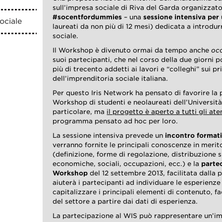
sull’impresa sociale di Riva del Garda organizzato
#socentfordummies
– una
sessione intensiva per 
ociale
laureati da non più di 12 mesi) dedicata a introdur
sociale.
Il Workshop è divenuto ormai da tempo anche
oc
suoi partecipanti, che nel corso della due giorni 
più di trecento addetti ai lavori e “colleghi” sui pr
dell’imprenditoria sociale italiana.
Per questo Iris Network ha pensato di favorire la 
Workshop di studenti e neolaureati dell’Università
particolare, ma
il progetto è aperto a tutti gli aten
programma pensato ad hoc per loro.
La sessione intensiva prevede un
incontro format
verranno fornite le principali conoscenze in merit
(definizione, forme di regolazione, distribuzione 
economiche, sociali, occupazioni, ecc.) e la
partec
Workshop
del 12 settembre 2013, facilitata dalla 
aiuterà i partecipanti ad individuare le esperienze 
capitalizzare i principali elementi di contenuto, 
del settore a partire dai dati di esperienza.
La partecipazione al WIS può rappresentare un’