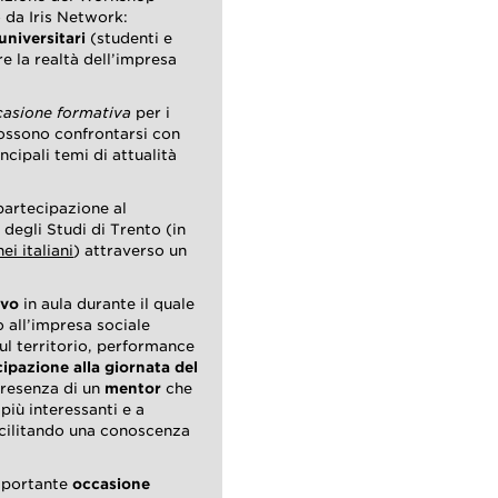
 da Iris Network:
universitari
(studenti e
re la realtà dell’impresa
casione formativa
per i
possono confrontarsi con
incipali temi di attualità
partecipazione al
 degli Studi di Trento (in
ei italiani
) attraverso un
ivo
in aula durante il quale
o all’impresa sociale
sul territorio, performance
ipazione alla giornata del
presenza di un
mentor
che
più interessanti e a
facilitando una conoscenza
importante
occasione