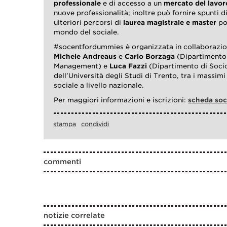
professionale
e di accesso a un
mercato del lavor
nuove professionalità; inoltre può fornire spunti di 
ulteriori percorsi di
laurea magistrale e master
pos
mondo del sociale.
#socentfordummies è organizzata in collaborazion
Michele Andreaus
e
Carlo Borzaga
(Dipartimento
Management) e
Luca Fazzi
(Dipartimento di Socio
dell’Università degli Studi di Trento, tra i massim
sociale a livello nazionale.
Per maggiori informazioni e iscrizioni:
scheda so
stampa
condividi
commenti
notizie correlate