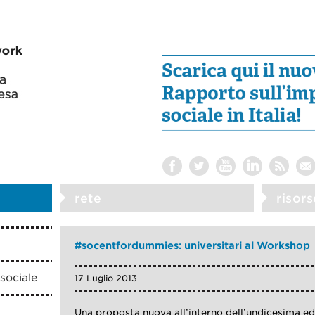
rete
risors
#socentfordummies: universitari al Workshop
sociale
17 Luglio 2013
Una proposta nuova all’interno dell’undicesima e