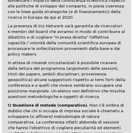
aumentare l’impatto della conoscenza scientifica rispetto
alle politiche di sviluppo del comparto, in piena coerenza
con le linee guida strategiche (e di finanziamento) della
ricerca in Europa da qui al 2020.
La presenza di Iris Network sarà garantita da ricercatori
e membri del board che avranno in modo di contribuire al
dibattito e di cogliere “in presa diretta” l’effettiva
capacità / volontà della comunità scientifica europea di
processare le sollecitazioni provenienti dalla base e dai
policy makers.
In attesa di rimandi circostanziati è possibile ricavare
dalla lettura del programma (argomenti delle sessioni,
titoli dei papers, ambiti disciplinari, provenienza
geopolitica) alcune suggestioni rispetto ai temi forti della
conferenza e a quelli che invece sembrano occupare una
posizione marginale. Un elenco non definitivo che mischia
questioni metodologiche e oggetti di ricerca.
1) Questione di metodo (comparativo).
Non c’è ombra di
dubbio che chi si occupa di impresa sociale è chiamato a
sviluppare (o affinare) metodologie di natura
comparativa. La conferenza infatti abbonda di sessioni
che hanno l’obiettivo di cogliere peculiarità ed elementi