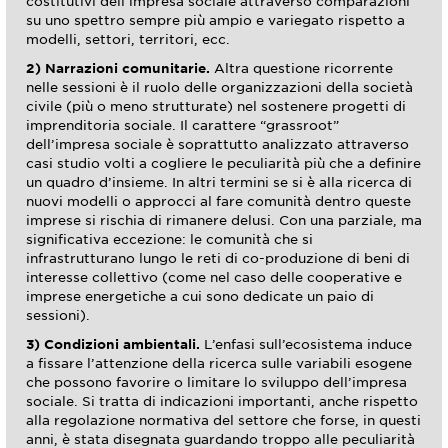
costitutivi dell’impresa sociale attraverso comparazioni
su uno spettro sempre più ampio e variegato rispetto a
modelli, settori, territori, ecc.
2) Narrazioni comunitarie.
Altra questione ricorrente
nelle sessioni è il ruolo delle organizzazioni della società
civile (più o meno strutturate) nel sostenere progetti di
imprenditoria sociale. Il carattere “grassroot”
dell’impresa sociale è soprattutto analizzato attraverso
casi studio volti a cogliere le peculiarità più che a definire
un quadro d’insieme. In altri termini se si è alla ricerca di
nuovi modelli o approcci al fare comunità dentro queste
imprese si rischia di rimanere delusi. Con una parziale, ma
significativa eccezione: le comunità che si
infrastrutturano lungo le reti di co-produzione di beni di
interesse collettivo (come nel caso delle cooperative e
imprese energetiche a cui sono dedicate un paio di
sessioni).
3) Condizioni ambientali.
L’enfasi sull’ecosistema induce
a fissare l’attenzione della ricerca sulle variabili esogene
che possono favorire o limitare lo sviluppo dell’impresa
sociale. Si tratta di indicazioni importanti, anche rispetto
alla regolazione normativa del settore che forse, in questi
anni, è stata disegnata guardando troppo alle peculiarità