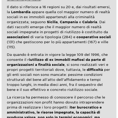
Il dato si riferisce a 16 regioni su 20 e, dai risultati emersi,
la
Lombardia
appare quella col maggior numero di realtà
sociali in ex immobili appartenuti alla criminalità
organizzata; seguono
Sicilia
,
Campania
e
Calabria
. Dai
dati raccolti emerge che il maggior numero di realtà
sociali impegnate in progetti di riutilizzo è costituito da
associazioni
di varia tipologia (284) e
cooperative sociali
(131) che gestiscono per lo più appartamenti (167) e ville
(115).
Da quando è entrata in vigore la legge 109 del 1996, che
consente il r
iutilizzo di ex immobili mafiosi da parte di
organizzazioni a finalità sociale
, si sono realizzati veri e
propri progetti territoriali dove, tuttavia, le
difficoltà
per
gli enti sociali non sono mancate:
pessime condizioni
strutturali del bene all’atto dell’affidamento e tempi
troppo lunghi, in media dieci anni, fra il sequestro del
bene e il suo effettivo e concreto riutilizzo sociale.
La ricerca ha permesso di conoscere il percorso che le
organizzazioni non profit hanno dovuto intraprendere
prima di realizzare i loro progetti:
iter burocratico e
amministrativo, le risorse impegnate, la capacità di
produrre valore, non solo in termini economici, ma