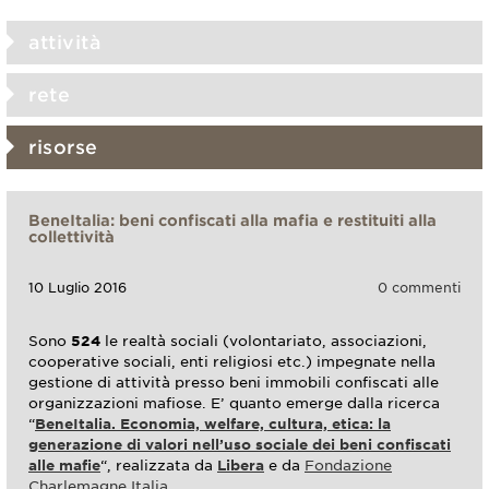
attività
rete
risorse
BeneItalia: beni confiscati alla mafia e restituiti alla
collettività
10 Luglio 2016
0 commenti
Sono
524
le realtà sociali (volontariato, associazioni,
cooperative sociali, enti religiosi etc.) impegnate nella
gestione di attività presso beni immobili confiscati alle
organizzazioni mafiose.
E’ quanto emerge dalla ricerca
“
BeneItalia. Economia, welfare, cultura, etica: la
generazione di valori nell’uso sociale dei beni confiscati
alle mafie
“
, realizzata da
Libera
e da
Fondazione
Charlemagne Italia
.