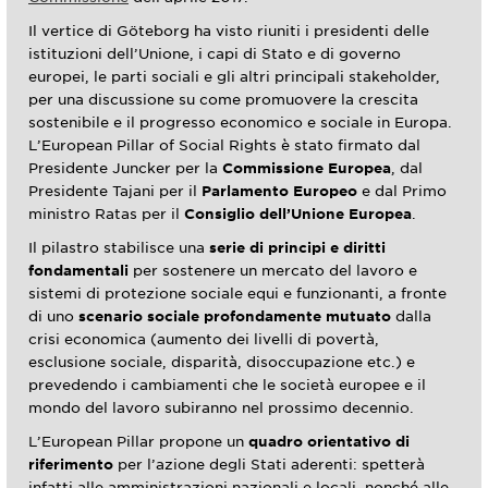
Il vertice di Göteborg ha visto riuniti i presidenti delle
istituzioni dell’Unione, i capi di Stato e di governo
europei, le parti sociali e gli altri principali stakeholder,
per una discussione su come promuovere la crescita
sostenibile e il progresso economico e sociale in Europa.
L’European Pillar of Social Rights è stato firmato dal
Presidente Juncker per la
Commissione Europea
, dal
Presidente Tajani per il
Parlamento Europeo
e dal Primo
ministro Ratas per il
Consiglio dell’Unione Europea
.
Il pilastro stabilisce una
serie di principi e diritti
fondamentali
per sostenere un mercato del lavoro e
sistemi di protezione sociale equi e funzionanti, a fronte
di uno
scenario sociale profondamente mutuato
dalla
crisi economica (aumento dei livelli di povertà,
esclusione sociale, disparità, disoccupazione etc.) e
prevedendo i cambiamenti che le società europee e il
mondo del lavoro subiranno nel prossimo decennio.
L’European Pillar propone un
quadro orientativo di
riferimento
per l’azione degli Stati aderenti: spetterà
infatti alle amministrazioni nazionali e locali, nonché alle