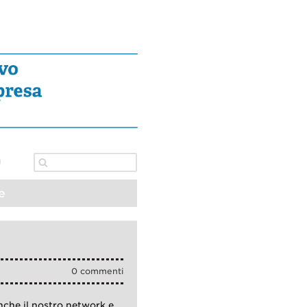
e
0 commenti
nche il nostro network e