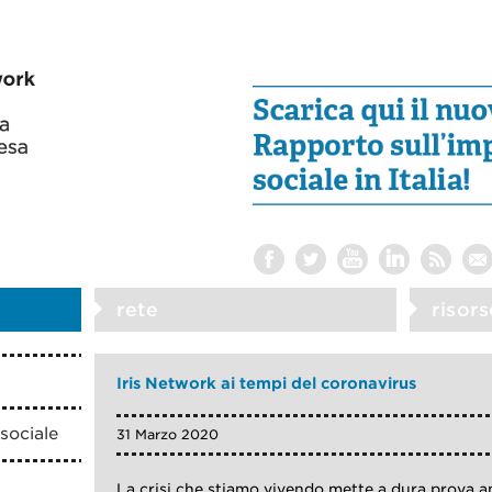
rete
risors
Iris Network ai tempi del coronavirus
sociale
31 Marzo 2020
La crisi che stiamo vivendo mette a dura prova a