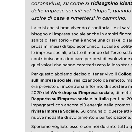
coronavirus, su come si
ridisegnino ident
delle imprese sociali nel “dopo”, quando
uscire di casa e rimettersi in cammino.
La crisi che stiamo vivendo è sanitaria – e ci sar
bisogno di impresa sociale anche in ambiti finor
sanità di territorio – ma è anche una crisi (e lo sa
prossimi mesi) di tipo economico, sociale e polit
le imprese sociali, e tutto il mondo del Terzo sett
contribuiscano a indicare percorsi di evoluzione d
quei valori che hanno caratterizzato la loro stori
Per questo abbiamo deciso di tener vivo il
Colloq
sull’impresa sociale
, realizzandolo da remoto, ma 
era previsto di incontrarsi a Torino; di spostare 
2020 del
Workshop sull’impresa sociale
, di mett
Rapporto sull’impresa sociale in Italia
per fine 20
impegnarci con ancora più energia nella promozi
rivista Impresa Sociale
. Su ognuna di queste atti
nuove modalità di svolgimento e partecipazione.
Speriamo vogliate essere con noi durante tutto q