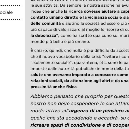
le sue attività. Da sempre la nostra azione ha 
l’idea che anche
la ricerca dovesse aiutare a
cap
ociale
contatto umano diretto e la vicinanza sociale s
delle comunità
e aiutino la società ad essere più
più capace di valorizzare al meglio le risorse di c
la debolezza
”, come ha scritto qualcuno sui muri 
mondo più bello e più umano.
È chiaro, quindi, che nulla è più difficile da accet
che il nuovo vocabolario della crisi: “evitare i con
“isolamento sociale”, quarantena, etc. sono le pa
imposte dalle autorità pubbliche in nome della tu
salute che avevamo imparato a conoscere come
relazioni sociali, da attenzione agli altri e da u
prossimità anche fisica
.
Abbiamo pensato che proprio per quest
nostro non deve sospendere le sue attivi
modo attivo all’
urgenza di un pensiero 
quello che sta accadendo e accadrà, su
ricreare spazi di condivisione e di coope