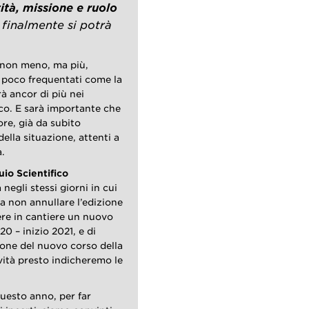
ità, missione e ruolo
 finalmente si potrà
à non meno, ma più,
a poco frequentati come la
rà ancor di più nei
ico. E sarà importante che
ore, già da subito
ella situazione, attenti a
a.
uio Scientifico
negli stessi giorni in cui
ma non annullare l’edizione
ere in cantiere un nuovo
20 – inizio 2021, e di
one del nuovo corso della
vità presto indicheremo le
uesto anno, per far