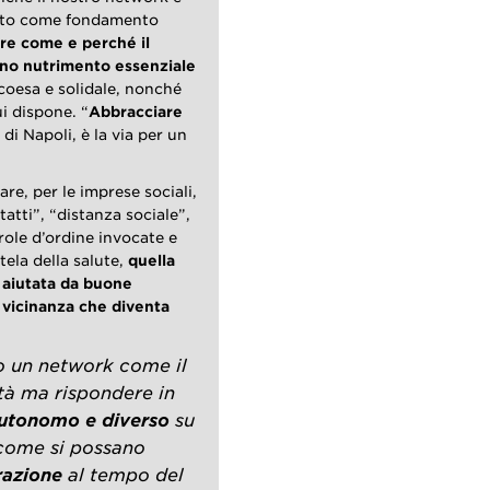
avuto come fondamento
ire come e perché il
iano nutrimento essenziale
 coesa e solidale, nonché
ui dispone. “
Abbracciare
di Napoli, è la via per un
tare, per le imprese sociali,
tatti”, “distanza sociale”,
role d’ordine invocate e
tela della salute,
quella
 aiutata da buone
na vicinanza che diventa
o un network come il
tà ma rispondere in
autonomo e diverso
su
 come si possano
razione
al tempo del