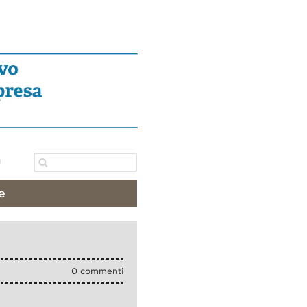
e
0 commenti