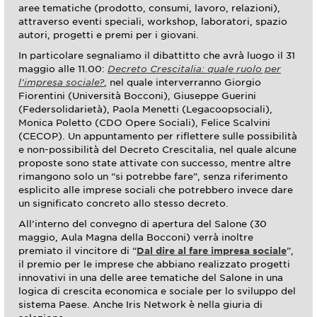
aree tematiche (prodotto, consumi, lavoro, relazioni),
attraverso eventi speciali, workshop, laboratori, spazio
autori, progetti e premi per i giovani.
In particolare segnaliamo il dibattitto che avrà luogo il 31
maggio alle 11.00:
Decreto Crescitalia: quale ruolo per
l’impresa sociale?
, nel quale interverranno Giorgio
Fiorentini (Università Bocconi), Giuseppe Guerini
(Federsolidarietà), Paola Menetti (Legacoopsociali),
Monica Poletto (CDO Opere Sociali), Felice Scalvini
(CECOP). Un appuntamento per riflettere sulle possibilità
e non-possibilità del Decreto Crescitalia, nel quale alcune
proposte sono state attivate con successo, mentre altre
rimangono solo un “si potrebbe fare”, senza riferimento
esplicito alle imprese sociali che potrebbero invece dare
un significato concreto allo stesso decreto.
All’interno del convegno di apertura del Salone (30
maggio, Aula Magna della Bocconi) verrà inoltre
premiato il vincitore di “
Dal dire al fare impresa sociale
”,
il premio per le imprese che abbiano realizzato progetti
innovativi in una delle aree tematiche del Salone in una
logica di crescita economica e sociale per lo sviluppo del
sistema Paese. Anche Iris Network è nella giuria di