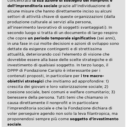
concentrato
la sua azione di sostegno del nonprofit e
dell’imprenditoria sociale
grazie all’individuazione di
alcune misure che hanno direttamente inciso su alcuni
settori di attività chiave di queste organizzazioni (dalla
produzione culturale ai servizi alla persona,
all’inserimento lavorativo di soggetti svantaggiati). In
secondo luogo si tratta di un documento di largo respiro
che copre
un periodo temporale significativo
(sei anni),
in una fase in cui molte decisioni e azioni di sviluppo sono
dettate da esigenze contingenti e di strettissima
attualità, deteriorando così l’elemento di visione che
dovrebbe essere alla base delle scelte strategiche e di
investimento di qualsiasi soggetto. In terzo luogo, il
DPPP di Fondazione Cariplo è interessante per i
contenuti proposti, in particolare per
i tre macro-
obiettivi strategici
che invitiamo ad approfondire: 1)
crescita dei giovani e loro valorizzazione sociale; 2)
coesione sociale, beni comuni e welfare comunitario; 3)
benessere della persona. Tutti temi che chiamano in
causa direttamente il nonprofit e in particolare
l’imprenditoria sociale e che la Fondazione dichiara di
voler perseguire agendo non solo la leva filantropica, ma
proponendosi sempre più come
soggetto d’investimento
sociale
.