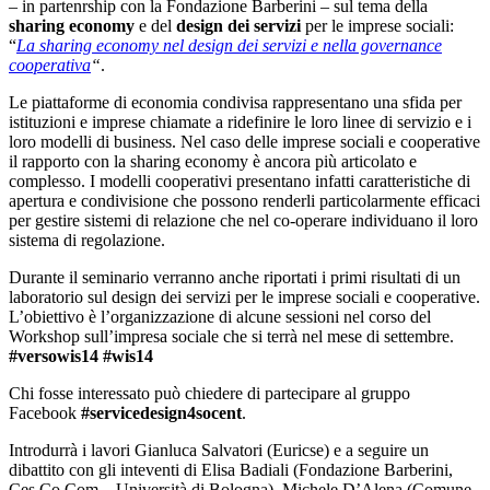
– in partenrship con la Fondazione Barberini – sul tema della
sharing economy
e del
design dei servizi
per le imprese sociali:
“
La sharing economy nel design dei servizi e nella governance
cooperativa
“
.
Le piattaforme di economia condivisa rappresentano una sfida per
istituzioni e imprese chiamate a ridefinire le loro linee di servizio e i
loro modelli di business. Nel caso delle imprese sociali e cooperative
il rapporto con la sharing economy è ancora più articolato e
complesso. I modelli cooperativi presentano infatti caratteristiche di
apertura e condivisione che possono renderli particolarmente efficaci
per gestire sistemi di relazione che nel co-operare individuano il loro
sistema di regolazione.
Durante il seminario verranno anche riportati i primi risultati di un
laboratorio sul design dei servizi per le imprese sociali e cooperative.
L’obiettivo è l’organizzazione di alcune sessioni nel corso del
Workshop sull’impresa sociale che si terrà nel mese di settembre.
#versowis14 #wis14
Chi fosse interessato può chiedere di partecipare al gruppo
Facebook
#servicedesign4socent
.
Introdurrà i lavori Gianluca Salvatori (Euricse) e a seguire un
dibattito con gli inteventi di Elisa Badiali (Fondazione Barberini,
Ces.Co.Com – Università di Bologna), Michele D’Alena (Comune