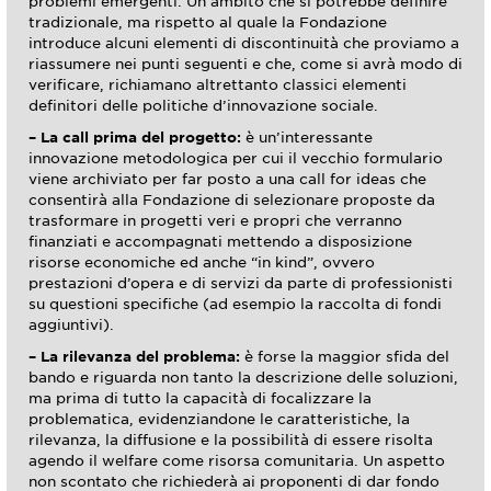
problemi emergenti. Un ambito che si potrebbe definire
tradizionale, ma rispetto al quale la Fondazione
introduce alcuni elementi di discontinuità che proviamo a
riassumere nei punti seguenti e che, come si avrà modo di
verificare, richiamano altrettanto classici elementi
definitori delle politiche d’innovazione sociale.
– La call prima del progetto:
è un’interessante
innovazione metodologica per cui il vecchio formulario
viene archiviato per far posto a una call for ideas che
consentirà alla Fondazione di selezionare proposte da
trasformare in progetti veri e propri che verranno
finanziati e accompagnati mettendo a disposizione
risorse economiche ed anche “in kind”, ovvero
prestazioni d’opera e di servizi da parte di professionisti
su questioni specifiche (ad esempio la raccolta di fondi
aggiuntivi).
– La rilevanza del problema:
è forse la maggior sfida del
bando e riguarda non tanto la descrizione delle soluzioni,
ma prima di tutto la capacità di focalizzare la
problematica, evidenziandone le caratteristiche, la
rilevanza, la diffusione e la possibilità di essere risolta
agendo il welfare come risorsa comunitaria. Un aspetto
non scontato che richiederà ai proponenti di dar fondo