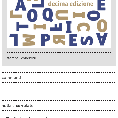
stampa
condividi
commenti
notizie correlate