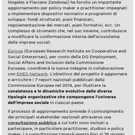
Nogales e Flaviano Zandonai) ha fornito un importante
aggiornamento per policy maker e practitioner impegnati
a implementare dispositivi normativi e programmi di
sviluppo: fondi strutturali, piani finanziari,
regolamentazione dei mercati, piani formativi, ecc. Un
complesso di strumenti che, nel suo insieme, contribuisce
a modificare la conformazione interna dell’ecosistema
delle imprese sociali.
Euricse
(European Research Institute on Cooperative and
Social Enterprises), per conto della DG Employment,
Social Affairs and Inclusion della Commissione
Europea, coordinerà la nuova indagine in collaborazione
con
EMES Network
. L’obiettivo del progetto è aggiornare
e arricchire i 7 report nazionali pubblicati dalla
Commissione Europea nel 2014, per illustrare la
consistenza e le dinamiche evolutive delle diverse
tipologie organizzative che compongono l’universo
dell’impresa sociale
in ciascun paese.
Il processo di aggiornamento prevede il coinvolgimento
dei principali stakeholder nazionali attraverso una
consultazione pubblica
a cui tutti sono invitati a
partecipare, in particolare practitioner, studiosi e policy
maker. La consultazione rimarrà aperta fino al 26 giugno