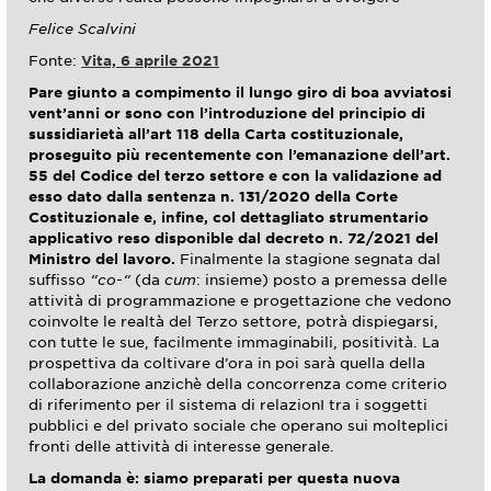
Felice Scalvini
Fonte:
Vita, 6 aprile 2021
Pare giunto a compimento il lungo giro di boa avviatosi
vent’anni or sono con l’introduzione del principio di
sussidiarietà all’art 118 della Carta costituzionale,
proseguito più recentemente con l’emanazione dell’art.
55 del Codice del terzo settore e con la validazione ad
esso dato dalla sentenza n. 131/2020 della Corte
Costituzionale e, infine, col dettagliato strumentario
applicativo reso disponible dal decreto n. 72/2021 del
Ministro del lavoro.
Finalmente la stagione segnata dal
suffisso
“co-“
(da
cum
: insieme) posto a premessa delle
attività di programmazione e progettazione che vedono
coinvolte le realtà del Terzo settore, potrà dispiegarsi,
con tutte le sue, facilmente immaginabili, positività. La
prospettiva da coltivare d’ora in poi sarà quella della
collaborazione anzichè della concorrenza come criterio
di riferimento per il sistema di relazionI tra i soggetti
pubblici e del privato sociale che operano sui molteplici
fronti delle attività di interesse generale.
La domanda è: siamo preparati per questa nuova