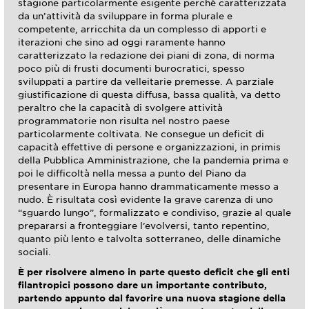
stagione particolarmente esigente perchè caratterizzata
da un’attività da sviluppare in forma plurale e
competente, arricchita da un complesso di apporti e
iterazioni che sino ad oggi raramente hanno
caratterizzato la redazione dei piani di zona, di norma
poco più di frusti documenti burocratici, spesso
sviluppati a partire da velleitarie premesse. A parziale
giustificazione di questa diffusa, bassa qualità, va detto
peraltro che la capacità di svolgere attività
programmatorie non risulta nel nostro paese
particolarmente coltivata. Ne consegue un deficit di
capacità effettive di persone e organizzazioni, in primis
della Pubblica Amministrazione, che la pandemia prima e
poi le difficoltà nella messa a punto del Piano da
presentare in Europa hanno drammaticamente messo a
nudo. È risultata così evidente la grave carenza di uno
“sguardo lungo”, formalizzato e condiviso, grazie al quale
prepararsi a fronteggiare l’evolversi, tanto repentino,
quanto più lento e talvolta sotterraneo, delle dinamiche
sociali.
È per risolvere almeno in parte questo deficit che gli enti
filantropici possono dare un importante contributo,
partendo appunto dal favorire una nuova stagione della