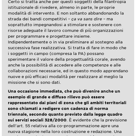
Certo si tratta anche per questi soggetti della filantropia
istituzionale di rivedere, almeno in parte, le proprie
modalità di intervento. E non soltanto abbandonando la
strada dei bandi competitivi –
ça va sans dire
– ma
soprattutto impegnandosi a stimolare e sostenere con
risorse adeguate il lavoro comune di più organizzazioni
per programmare e progettare insieme.
Indipendentemente o in via preliminare al sostegno alla
successiva fase realizzativa. Si tratta di fare in modo che
i soggetti in campo (compresa la PA) possano
sperimentare il valore della progettualità corale, avendo
anche la possibilità di accedere alle competenze e alle
collaborazioni necessarie, ed in questo modo apprendano
nuove e più efficaci modalità per realizzare al meglio la
missione che si sono dati.
Una occasione immediata, che può divenire anche un
esempio di grande e diffuso rilievo può essere
rappresentato dai piani di zona che gli ambiti territoriali
sono chiamati a redigere con cadenza di norma
triennale, secondo quanto previsto dalla legge quadro
sui servizi sociali 328/2000
. È evidente che la previsione
dell’art. 55 relativa alla co-programmazione apre una
nuova stagione nella loro costruzione e redazione. Una