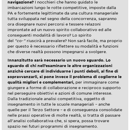
navigazione?
I nocchieri che hanno guidato le
imbarcazioni lungo le rotte competitive, imposte dalla
PA e fortemente legittimate da una cultura manageriale
tutta sviluppata nel segno della concorrenza, sapranno
ora disegnare nuovi percorsi e tessere relazoni
improntate ad un nuovo spirito collaborativo ed alle
conseguenti modalità di lavoro? Lo spirito
del
“co-“
riuscirà a prevalere? Non sarà facile, ma proprio
per questo è necessario riflettere su modalità e funzioni
che diverse realtà possono impegnarsi a svolgere.
Innanzitutto sarà necessario un nuovo sguardo. Lo
sguardo di chi nell’esaminare le altre organizzazioni
anzichè cercare di individuarne i punti deboli, al fine di
sopravvanzarli, si pone invece il problema di coglierne le
qualità migliori e complementari,
per immaginare come
giungere a forme di collaborazione e reciproco supporto
nel perseguire obiettivi e azioni di comune interesse.
Dalla tradizionale analisi competitiva, oggetto di
insegnamento in tutte le scuole manageriali – anche
quelle per il Terzo Settore – e di conseguenza consolidate
nelle prassi operative di molte realtà, si tratta di passare
all’analisi collaborativa che, si spera, possa trovare
spazio nei futuri programmi di insegnamento.