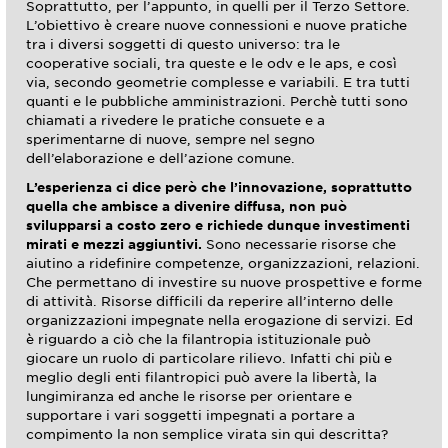
Soprattutto, per l’appunto, in quelli per il Terzo Settore.
L’obiettivo è creare nuove connessioni e nuove pratiche
tra i diversi soggetti di questo universo: tra le
cooperative sociali, tra queste e le odv e le aps, e così
via, secondo geometrie complesse e variabili. E tra tutti
quanti e le pubbliche amministrazioni. Perchè tutti sono
chiamati a rivedere le pratiche consuete e a
sperimentarne di nuove, sempre nel segno
dell’elaborazione e dell’azione comune.
L’esperienza ci dice però che l’innovazione, soprattutto
quella che ambisce a divenire diffusa, non può
svilupparsi a costo zero e richiede dunque investimenti
mirati e mezzi aggiuntivi.
Sono necessarie risorse che
aiutino a ridefinire competenze, organizzazioni, relazioni.
Che permettano di investire su nuove prospettive e forme
di attività. Risorse difficili da reperire all’interno delle
organizzazioni impegnate nella erogazione di servizi. Ed
è riguardo a ciò che la filantropia istituzionale può
giocare un ruolo di particolare rilievo. Infatti chi più e
meglio degli enti filantropici può avere la libertà, la
lungimiranza ed anche le risorse per orientare e
supportare i vari soggetti impegnati a portare a
compimento la non semplice virata sin qui descritta?