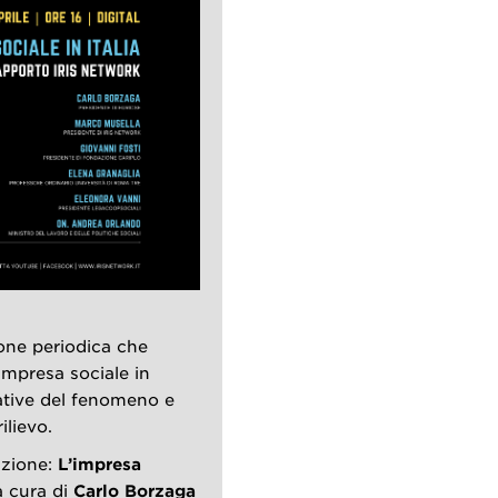
one periodica che
’impresa sociale in
itative del fenomeno e
ilievo.
izione:
L’impresa
 a cura di
Carlo Borzaga