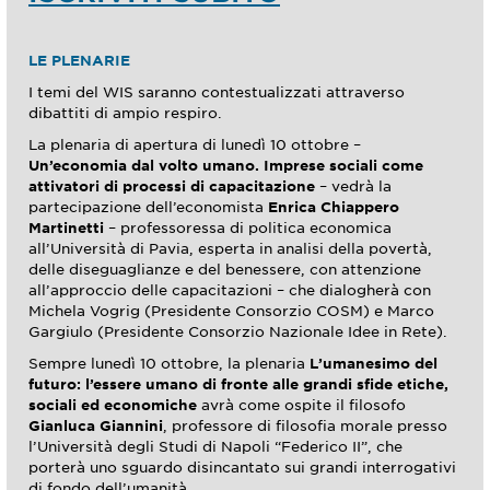
LE PLENARIE
I temi del WIS saranno contestualizzati attraverso
dibattiti di ampio respiro.
La plenaria di apertura di lunedì 10 ottobre –
Un’economia dal volto umano. Imprese sociali come
attivatori di processi di capacitazione
– vedrà la
partecipazione dell’economista
Enrica Chiappero
Martinetti
– professoressa di politica economica
all’Università di Pavia, esperta in analisi della povertà,
delle diseguaglianze e del benessere, con attenzione
all’approccio delle capacitazioni – che dialogherà con
Michela Vogrig (Presidente Consorzio COSM) e Marco
Gargiulo (Presidente Consorzio Nazionale Idee in Rete).
Sempre lunedì 10 ottobre, la plenaria
L’umanesimo del
futuro: l’essere umano di fronte alle grandi sfide etiche,
sociali ed economiche
avrà come ospite il filosofo
Gianluca Giannini
, professore di filosofia morale presso
l’Università degli Studi di Napoli “Federico II”, che
porterà uno sguardo disincantato sui grandi interrogativi
di fondo dell’umanità.