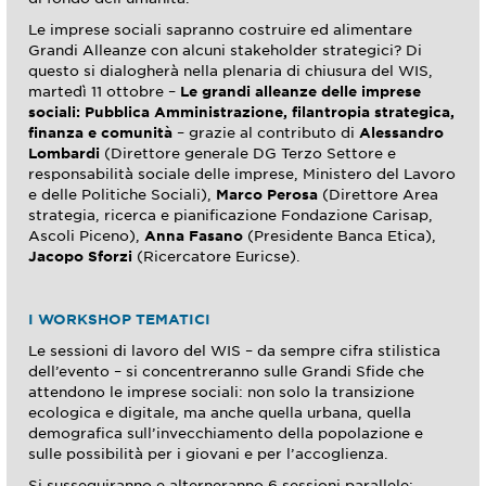
Le imprese sociali sapranno costruire ed alimentare
Grandi Alleanze con alcuni stakeholder strategici? Di
questo si dialogherà nella plenaria di chiusura del WIS,
martedì 11 ottobre –
Le grandi alleanze delle imprese
sociali: Pubblica Amministrazione, filantropia strategica,
finanza e comunità
– grazie al contributo di
Alessandro
Lombardi
(Direttore generale DG Terzo Settore e
responsabilità sociale delle imprese, Ministero del Lavoro
e delle Politiche Sociali),
Marco Perosa
(Direttore Area
strategia, ricerca e pianificazione Fondazione Carisap,
Ascoli Piceno),
Anna Fasano
(Presidente Banca Etica),
Jacopo Sforzi
(Ricercatore Euricse).
I WORKSHOP TEMATICI
Le sessioni di lavoro del WIS – da sempre cifra stilistica
dell’evento – si concentreranno sulle Grandi Sfide che
attendono le imprese sociali: non solo la transizione
ecologica e digitale, ma anche quella urbana, quella
demografica sull’invecchiamento della popolazione e
sulle possibilità per i giovani e per l’accoglienza.
Si susseguiranno e alterneranno 6 sessioni parallele: