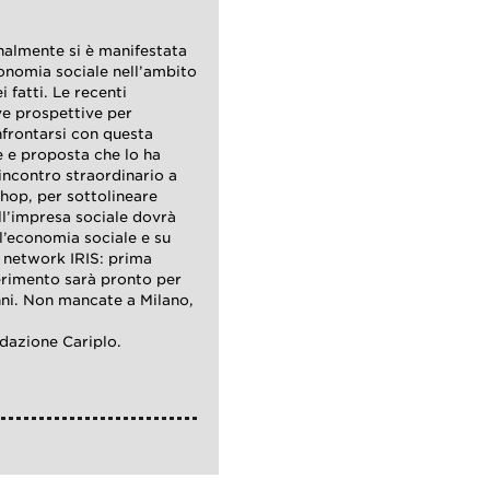
inalmente si è manifestata
conomia sociale nell’ambito
 fatti. Le recenti
e prospettive per
nfrontarsi con questa
ne e proposta che lo ha
incontro straordinario a
shop, per sottolineare
ll’impresa sociale dovrà
l’economia sociale e su
l network IRIS: prima
erimento sarà pronto per
nni. Non mancate a Milano,
ndazione Cariplo.