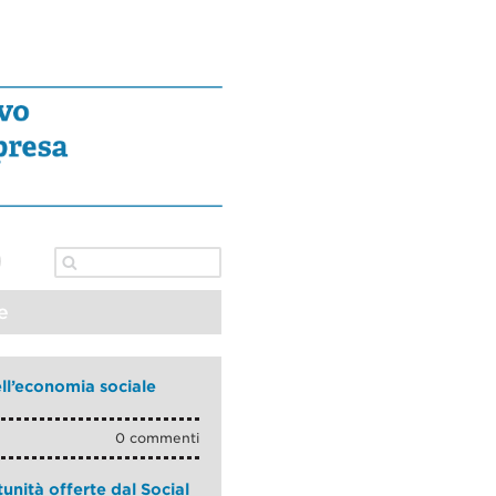
e
ell’economia sociale
0 commenti
unità offerte dal Social