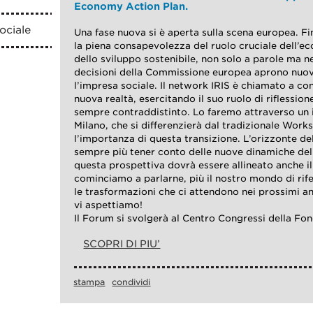
Economy Action Plan.
ociale
Una fase nuova si è aperta sulla scena europea. F
la piena consapevolezza del ruolo cruciale dell’e
dello sviluppo sostenibile, non solo a parole ma nei
decisioni della Commissione europea aprono nuov
l’impresa sociale. Il network IRIS è chiamato a co
nuova realtà, esercitando il suo ruolo di riflessio
sempre contraddistinto. Lo faremo attraverso un 
Milano, che si differenzierà dal tradizionale Work
l’importanza di questa transizione. L’orizzonte de
sempre più tener conto delle nuove dinamiche del
questa prospettiva dovrà essere allineato anche i
cominciamo a parlarne, più il nostro mondo di rif
le trasformazioni che ci attendono nei prossimi a
vi aspettiamo!
Il Forum si svolgerà al Centro Congressi della Fo
SCOPRI DI PIU’
stampa
condividi