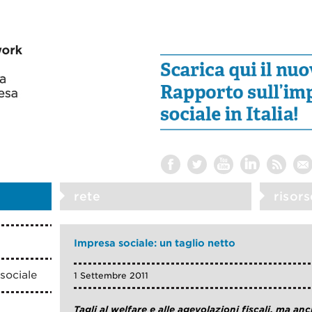
rete
risors
Impresa sociale: un taglio netto
sociale
1 Settembre 2011
Tagli al welfare e alle agevolazioni fiscali, ma an