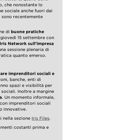
o, che nonostante lo
e sociale anche fuori dai
i sono recentemente
ne di
buone pratiche
no giovedì 15 settembre con
ris Network sull’impresa
na sessione plenaria di
ratica quanto emerso.
are imprenditori sociali e
oni, banche, enti di
anno spazi e visibilità per
sociali. Inoltre a margine
a
. Un momento informale,
 con imprenditori sociali
p innovative.
ni nella sezione
Iris Files
.
amenti costanti prima e