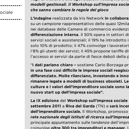
modelli gestionali. Il Workshop sull’impresa soci
che sanno cambiare le regole del gioco
ociale
L’indagine
realizzata da Iris Network
in collabor
su un campione rappresentativo delle quasi 12mila
nei database delle Camere di commercio evidenz
differenziazione interna
. Il 50% opera in settori d
servizi sociali e assistenziali; il 19% ha introdott
solo 10% di prodotto; il 47% coinvolge i lavorator
l’8% gli utenti dei servizi; il 45% propone tariffe d
l’accesso ai servizi da parte di fasce deboli della
“
I dati parlano chiaro –
sostiene Carlo Borzaga pr
in una fase così difficile le imprese sociali reagi
differenziato. Molte rilanciano, investendo e inno
rimanere legate a modelli di business obsoleti. 
culture e i valori dell’imprenditore sociale sono l
nuovo start up dell’impresa sociale”.
La IX
edizione
del
Workshop sull’impresa sociale
settembre 2011
a
Riva del Garda
(TN) e
sarà incen
dell’
imprenditore sociale
.
Il Workshop, promosso
rete nazionale degli istituti di ricerca sull’impres
principale appuntamento sulle tendenze dell’impr
coinvolge
oltre 300 tra imprenditori e manager.
U