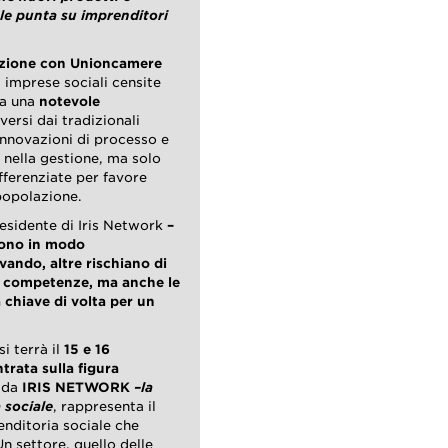
ale punta su imprenditori
azione con Unioncamere
 imprese sociali censite
ia una
notevole
iversi dai tradizionali
o innovazioni di processo e
i nella gestione, ma solo
ifferenziate per favore
 popolazione.
esidente di Iris Network
–
scono in modo
vando, altre rischiano di
Le competenze, ma anche le
a chiave di volta per un
si terrà il
15 e 16
trata sulla figura
 da
IRIS NETWORK
–
la
a sociale
, rappresenta il
enditoria sociale che
n settore, quello delle