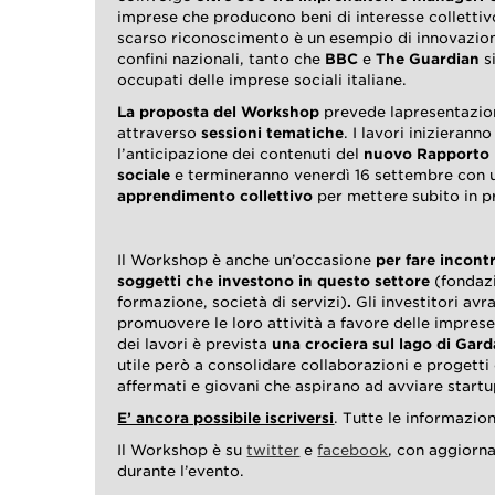
imprese che producono beni di interesse collettiv
scarso riconoscimento è un esempio di innovazion
confini nazionali, tanto che
BBC
e
The Guardian
s
occupati delle imprese sociali italiane.
La proposta del
Workshop
prevede lapresentazio
attraverso
sessioni tematiche
. I lavori inizieran
l’anticipazione dei contenuti del
nuovo Rapporto I
sociale
e termineranno venerdì 16 settembre con u
apprendimento collettivo
per mettere subito in p
Il Workshop è anche un’occasione
per fare incontr
soggetti che investono in questo settore
(fondazi
formazione, società di servizi)
.
Gli investitori avr
promuovere le loro attività a favore delle imprese 
dei lavori è prevista
una crociera sul lago di Gard
utile però a consolidare collaborazioni e progetti
affermati e giovani che aspirano ad avviare startu
E’ ancora possibile iscriversi
. Tutte le informazio
Il Workshop è su
twitter
e
facebook
, con aggiorn
durante l’evento.