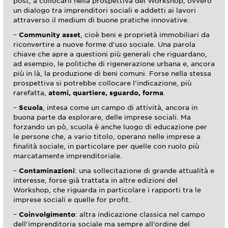
post, a collocarli nella prospettiva del Workshop, ovvero
un dialogo tra imprenditori sociali e addetti ai lavori
attraverso il medium di buone pratiche innovative.
–
Community asset
, cioè beni e proprietà immobiliari da
riconvertire a nuove forme d’uso sociale. Una parola
chiave che apre a questioni più generali che riguardano,
ad esempio, le politiche di rigenerazione urbana e, ancora
più in là, la produzione di beni comuni. Forse nella stessa
prospettiva si potrebbe collocare l’indicazione, più
rarefatta,
atomi, quartiere, sguardo, forma
.
–
Scuola
, intesa come un campo di attività, ancora in
buona parte da esplorare, delle imprese sociali. Ma
forzando un pò, scuola è anche luogo di educazione per
le persone che, a vario titolo, operano nelle imprese a
finalità sociale, in particolare per quelle con ruolo più
marcatamente imprenditoriale.
–
Contaminazioni
: una sollecitazione di grande attualità e
interesse, forse già trattata in altre edizioni del
Workshop, che riguarda in particolare i rapporti tra le
imprese sociali e quelle for profit.
–
Coinvolgimento
: altra indicazione classica nel campo
dell’imprenditoria sociale ma sempre all’ordine del