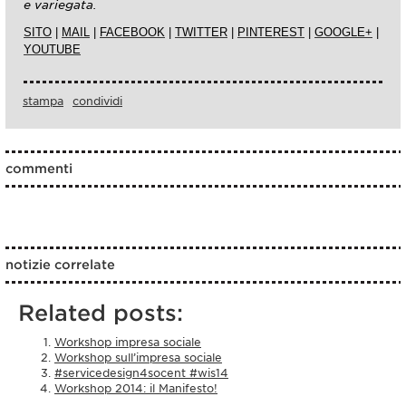
e variegata.
SITO
|
MAIL
|
FACEBOOK
|
TWITTER
|
PINTEREST
|
GOOGLE+
|
YOUTUBE
stampa
condividi
commenti
notizie correlate
Related posts:
Workshop impresa sociale
Workshop sull’impresa sociale
#servicedesign4socent #wis14
Workshop 2014: il Manifesto!