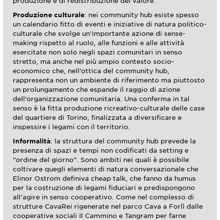
produzione e di redistribuzione del valore.
Produzione culturale
: nei community hub esiste spesso
un calendario fitto di eventi e iniziative di natura politico-
culturale che svolge un’importante azione di sense-
making rispetto al ruolo, alle funzioni e alle attività
esercitate non solo negli spazi comunitari in senso
stretto, ma anche nel più ampio contesto socio-
economico che, nell’ottica del community hub,
rappresenta non un ambiente di riferimento ma piuttosto
un prolungamento che espande il raggio di azione
dell’organizzazione comunitaria. Una conferma in tal
senso è la fitta produzione ricreativo-culturale delle case
del quartiere di Torino, finalizzata a diversificare e
inspessire i legami con il territorio.
Informalità
: la struttura del community hub prevede la
presenza di spazi e tempi non codificati da setting e
“ordine del giorno”. Sono ambiti nei quali è possibile
coltivare quegli elementi di natura conversazionale che
Elinor Ostrom definiva cheap talk, che fanno da humus
per la costruzione di legami fiduciari e predispongono
all’agire in senso cooperativo. Come nel complesso di
strutture CavaRei rigenerate nel parco Cava a Forlì dalle
cooperative sociali Il Cammino e Tangram per farne