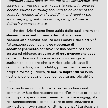
Community hubs need an income to be sustainable, and
ensure they will be there in years to come. A range of
income sources is usually required to cover all of the
costs for looking after the building, and running the
activities, e.g. grants, donations, hiring out space,
delivering contracts, etc.
Più che definizioni sono linee guida dalle quali emergono
elementi ricorrenti
in senso descrittivo come
l’accentuata polifunzionalità degli spazi e delle attività;
l’attenzione specifica alle
competenze di
accompagnamento
per favorire una partecipazione
estesa ed efficace; un assetto di
governance
che vede
coinvolti diversi attori e incentrato su bisogni e
aspirazioni di coloro che, a vario titolo, abitano il
community hub; una modalità, prima che una vera e
propria forma giuridica, di
natura imprenditiva
nella
gestione dello spazio, facendo leva su una pluralità di
risorse.
Spostando invece l’attenzione sul piano funzionale, i
community hub riconoscono come riferimento principale
del proprio operato una
comunità
che viene ingaggiata
non semplicemente come fattore di legittimazione o
soggetto di governance “di ultima istanza” (su decisioni