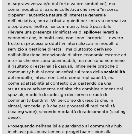
di sopravvivenza e/o dal forte valore simbolico), ma
come modalità di azione collettiva che svela “in corso
d’opera” l’autentica natura di interesse generale
dell’iniziativa, non attribuita quindi per sola via normativa
e top down. Inoltre, nei community hub è possibile
rilevare una presenza significativa di
spillover
legati a
economie che, in molti casi, non sono “proprie” – ovvero
frutto di processi produttivi internalizzati in modelli di
servizio a gestione diretta – ma piuttosto derivano
dall’abilitazione intenzionale di altre economie esterne ed
interne che non sono pianificabili, ma non sono nemmeno
il risultato di esternalità casuali. Infine nelle pratiche di
community hub si nota un’enfasi sul tema della
scalabilità
del modello, intesa non tanto come replicabilità, ma
come adattabilità al contesto pur partendo da una
struttura relativamente definita che combina dimensioni
spaziali, modelli di codesign dei servizi e ruoli di
community building. Un percorso di crescita che, in
sintesi, procede, più che per processi di replicabilità
(scaling wide), secondo modalità di radicamento (scaling
deep).
Proseguendo nell’analisi e guardando ai community hub
in chiave più spiccatamente progettuale – cioè alla