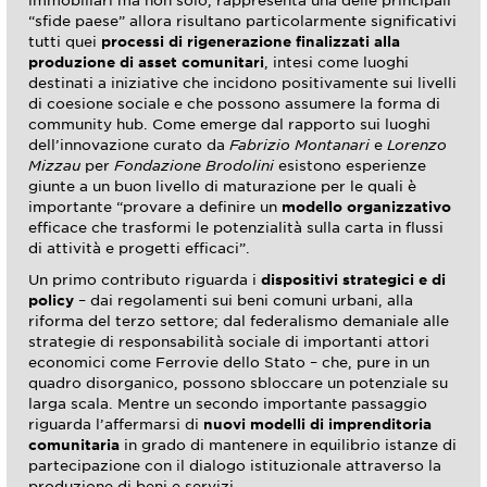
immobiliari ma non solo, rappresenta una delle principali
“sfide paese” allora risultano particolarmente significativi
tutti quei
processi di rigenerazione finalizzati alla
produzione di asset comunitari
, intesi come luoghi
destinati a iniziative che incidono positivamente sui livelli
di coesione sociale e che possono assumere la forma di
community hub. Come emerge dal rapporto sui luoghi
dell’innovazione curato da
Fabrizio Montanari
e
Lorenzo
Mizzau
per
Fondazione Brodolini
esistono esperienze
giunte a un buon livello di maturazione per le quali è
importante “provare a definire un
modello organizzativo
efficace che trasformi le potenzialità sulla carta in flussi
di attività e progetti efficaci”.
Un primo contributo riguarda i
dispositivi strategici e di
policy
– dai regolamenti sui beni comuni urbani, alla
riforma del terzo settore; dal federalismo demaniale alle
strategie di responsabilità sociale di importanti attori
economici come Ferrovie dello Stato – che, pure in un
quadro disorganico, possono sbloccare un potenziale su
larga scala. Mentre un secondo importante passaggio
riguarda l’affermarsi di
nuovi modelli di imprenditoria
comunitaria
in grado di mantenere in equilibrio istanze di
partecipazione con il dialogo istituzionale attraverso la
produzione di beni e servizi.