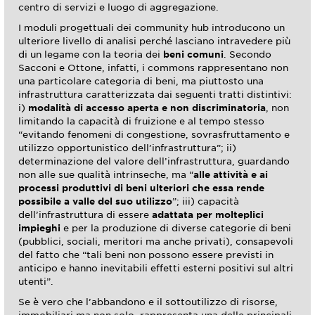
centro di servizi e luogo di aggregazione.
I moduli progettuali dei community hub introducono un
ulteriore livello di analisi perché lasciano intravedere più
di un legame con la teoria dei
beni comuni
. Secondo
Sacconi e Ottone, infatti, i commons rappresentano non
una particolare categoria di beni, ma piuttosto una
infrastruttura caratterizzata dai seguenti tratti distintivi:
i)
modalità di accesso aperta e non discriminatoria
, non
limitando la capacità di fruizione e al tempo stesso
“evitando fenomeni di congestione, sovrasfruttamento e
utilizzo opportunistico dell’infrastruttura”; ii)
determinazione del valore dell’infrastruttura, guardando
non alle sue qualità intrinseche, ma “
alle attività e ai
processi produttivi di beni ulteriori che essa rende
possibile a valle del suo utilizzo
”; iii) capacità
dell’infrastruttura di essere
adattata per molteplici
impieghi
e per la produzione di diverse categorie di beni
(pubblici, sociali, meritori ma anche privati), consapevoli
del fatto che “tali beni non possono essere previsti in
anticipo e hanno inevitabili effetti esterni positivi sul altri
utenti”.
Se è vero che l’abbandono e il sottoutilizzo di risorse,