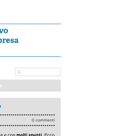
e
a
0 commenti
za e con
molti spunti
. Ecco