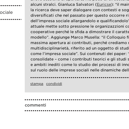
alcuni stralci. Gianluca Salvatori (
Euricse
): “il m
la ricerca deve saper dialogare con contesti e so
ociale
diversificati che nel passato per questo occorre ri
dell’impresa sociale allargandolo e qualificandolo
attuale mette sotto pressione le organizazzioni co
cooperative perché le sfida a dimostrare il caratt
modello”. Aggiunge Marco Musella: “il Colloquio fi
massima apertura ai contributi, perché crediamo n
multidisciplinarietà, riferito ad un oggetto di st
come l’impresa sociale”. Sui contenuti dei paper: 
consolidate – come i contributi teorici e gli studi
e ambiti inediti come lo studio dei processi di inn
sul ruolo delle imprese sociali nelle dinamiche del
stampa
condividi
commenti